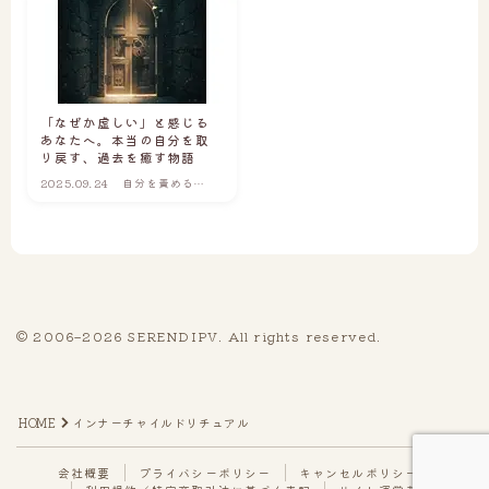
5｜同じ苦しみを、何度も繰り返してしまう
6｜喪失や別れの痛みを、ひとりで抱えている
7｜自分らしい生き方を、見失っている
「なぜか虚しい」と感じる
あなたへ。本当の自分を取
はじめ方を選ぶ
り戻す、過去を癒す物語
2025.09.24
自分を責めるこ
5日間のチャットで、心の整理をしたい方へ
とを、もうやめ
たい
心の仕組みを体系的に学びたい方へ
サイト運営者
© 2006–2026 SERENDIPV. All rights reserved.
Follow Me
Q&A | お客様の声
Q & A（よくあるご質問）
HOME
インナーチャイルドリチュアル
お客様の声
会社概要
プライバシーポリシー
キャンセルポリシー