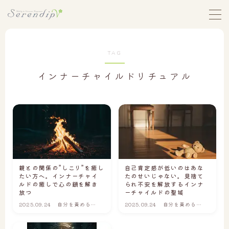
MENU
TAG
ホーム
インナーチャイルドリチュアル
セレンディップストーリー
セレンディップについて
お悩みから探す
1｜自分を責めることを、もうやめたい
親との関係の”しこり”を癒し
自己肯定感が低いのはあな
たい方へ。インナーチャイ
たのせいじゃない。見捨て
2｜人に合わせすぎて、心がすり減っている
ルドの癒しで心の鎖を解き
られ不安を解放するインナ
放つ
ーチャイルドの聖域
3｜本当の自分の気持ちが、わからない
2025.09.24
自分を責めるこ
2025.09.24
自分を責めるこ
とを、もうやめ
とを、もうやめ
4｜親の影響から自由になれず、生きづらい
たい
たい