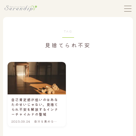
MENU
TAG
ホーム
見捨てられ不安
セレンディップストーリー
セレンディップについて
お悩みから探す
1｜自分を責めることを、もうやめたい
自己肯定感が低いのはあな
たのせいじゃない。見捨て
2｜人に合わせすぎて、心がすり減っている
られ不安を解放するインナ
ーチャイルドの聖域
3｜本当の自分の気持ちが、わからない
2025.09.24
自分を責めるこ
とを、もうやめ
4｜親の影響から自由になれず、生きづらい
たい