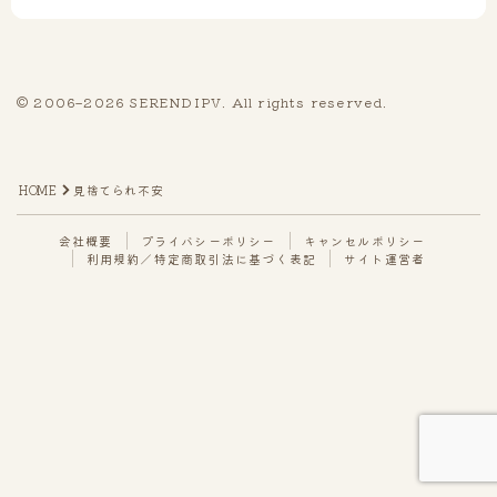
5｜同じ苦しみを、何度も繰り返してしまう
6｜喪失や別れの痛みを、ひとりで抱えている
7｜自分らしい生き方を、見失っている
© 2006–2026 SERENDIPV. All rights reserved.
はじめ方を選ぶ
HOME
見捨てられ不安
5日間のチャットで、心の整理をしたい方へ
心の仕組みを体系的に学びたい方へ
会社概要
プライバシーポリシー
キャンセルポリシー
利用規約／特定商取引法に基づく表記
サイト運営者
サイト運営者
Follow Me
Q&A | お客様の声
Q & A（よくあるご質問）
お客様の声