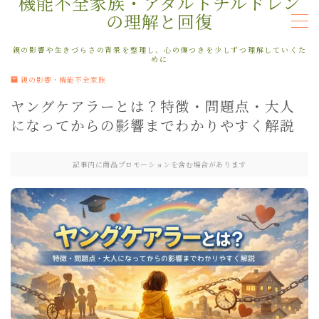
機能不全家族・アダルトチルドレン
の理解と回復
MENU
親の影響や生きづらさの背景を整理し、心の傷つきを少しずつ理解していくた
めに
親の影響・機能不全家族
はじめての方へ
ヤングケアラーとは？特徴・問題点・大人
になってからの影響までわかりやすく解説
親の影響・機能不全家族
自分を責める・自己否定
記事内に商品プロモーションを含む場合があります
人に合わせすぎる・境界線
本音がわからない・感情整理
不安・生きづらさ・繰り返すパターン
インナーチャイルド・回復
商品ページ