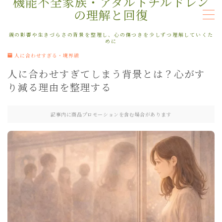
機能不全家族・アダルトチルドレン
の理解と回復
MENU
親の影響や生きづらさの背景を整理し、心の傷つきを少しずつ理解していくた
めに
人に合わせすぎる・境界線
はじめての方へ
人に合わせすぎてしまう背景とは？心がす
り減る理由を整理する
親の影響・機能不全家族
自分を責める・自己否定
記事内に商品プロモーションを含む場合があります
人に合わせすぎる・境界線
本音がわからない・感情整理
不安・生きづらさ・繰り返すパターン
インナーチャイルド・回復
商品ページ