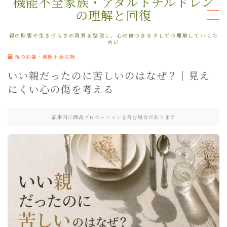
機能不全家族・アダルトチルドレン
の理解と回復
MENU
親の影響や生きづらさの背景を整理し、心の傷つきを少しずつ理解していくた
めに
親の影響・機能不全家族
はじめての方へ
いい親だったのに苦しいのはなぜ？｜見え
にくい心の傷を考える
親の影響・機能不全家族
自分を責める・自己否定
記事内に商品プロモーションを含む場合があります
人に合わせすぎる・境界線
本音がわからない・感情整理
不安・生きづらさ・繰り返すパターン
インナーチャイルド・回復
商品ページ