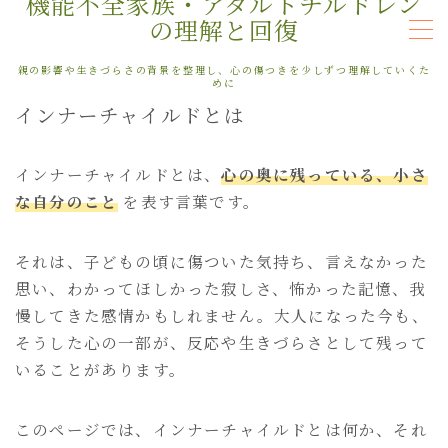
機能不全家族・アダルトチルドレン
の理解と回復
MENU
親の影響や生きづらさの背景を整理し、心の傷つきを少しずつ理解していくた
めに
インナーチャイルドとは
はじめての方へ
インナーチャイルドとは、
心の奥に残っている、小さ
親の影響・機能不全家族
な自分のこと
を表す言葉です。
自分を責める・自己否定
人に合わせすぎる・境界線
それは、子どもの頃に傷ついた気持ち、言えなかった
本音がわからない・感情整理
思い、わかってほしかった寂しさ、怖かった記憶、我
慢してきた感情かもしれません。大人になった今も、
不安・生きづらさ・繰り返すパターン
そうした心の一部が、反応や生きづらさとして残って
インナーチャイルド・回復
いることがあります。
商品ページ
このページでは、インナーチャイルドとは何か、それ