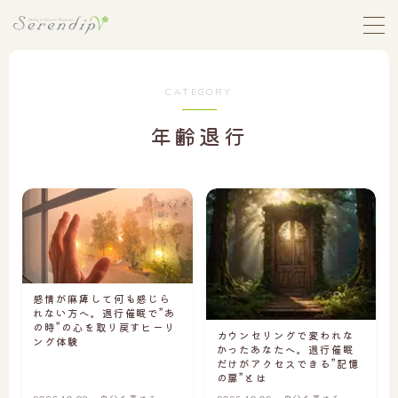
MENU
CATEGORY
ホーム
年齢退行
セレンディップストーリー
セレンディップについて
お悩みから探す
1｜自分を責めることを、もうやめたい
感情が麻痺して何も感じら
れない方へ。退行催眠で”あ
2｜人に合わせすぎて、心がすり減っている
の時”の心を取り戻すヒーリ
カウンセリングで変われな
ング体験
3｜本当の自分の気持ちが、わからない
かったあなたへ。退行催眠
だけがアクセスできる”記憶
の扉”とは
4｜親の影響から自由になれず、生きづらい