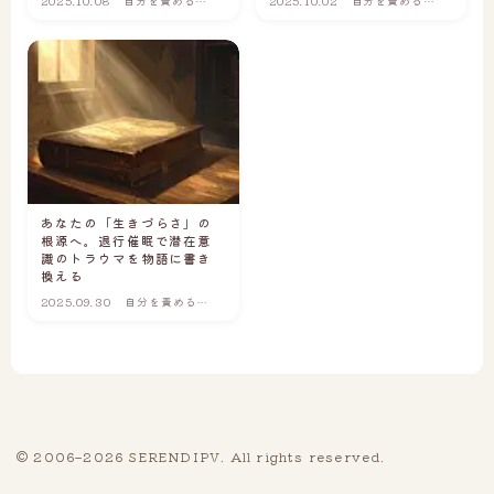
2025.10.08
自分を責めるこ
2025.10.02
自分を責めるこ
5｜同じ苦しみを、何度も繰り返してしまう
とを、もうやめ
とを、もうやめ
たい
たい
6｜喪失や別れの痛みを、ひとりで抱えている
7｜自分らしい生き方を、見失っている
はじめ方を選ぶ
5日間のチャットで、心の整理をしたい方へ
あなたの「生きづらさ」の
心の仕組みを体系的に学びたい方へ
根源へ。退行催眠で潜在意
識のトラウマを物語に書き
換える
サイト運営者
2025.09.30
自分を責めるこ
とを、もうやめ
たい
Q&A | お客様の声
Q & A（よくあるご質問）
お客様の声
© 2006–2026 SERENDIPV. All rights reserved.
Follow Me