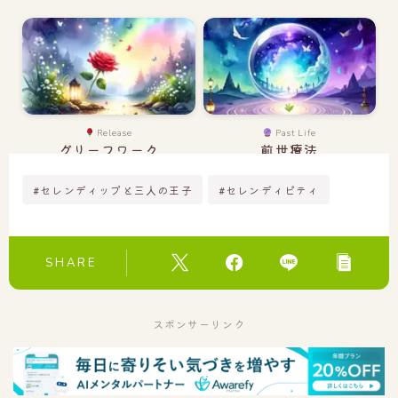
Release
Past Life
グリーフワーク
前世療法
#セレンディップと三人の王子
#セレンディピティ
SHARE
スポンサーリンク