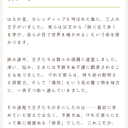
はるか昔、セレンディップと呼ばれた島に、三人の
王子がいました。 彼らは父王から「旅に出て多く
を学び、自らの目で世界を確かめよ」という命を授
かります。
旅の道中、王子たちは数々の困難に直面しました。
迷い、悩み、ときには予期せぬ不運に翻弄されるこ
ともありました。 けれど彼らは、持ち前の聡明さ
と洞察力、そして「偶然」という名の贈り物を味方
に、一歩ずつ前へ進んでいきました。
その過程で王子たちが手にしたのは── 最初に求
めていた答えではなく、予期せぬ、けれど彼らにと
って真に価値ある「発見」でした。 これこそが、