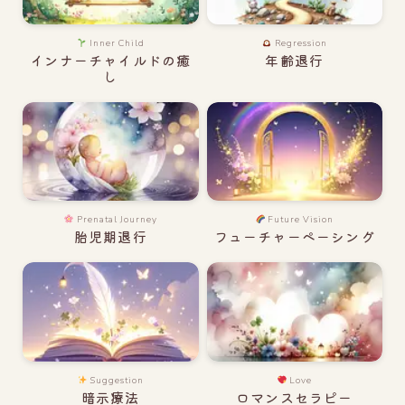
Inner Child
Regression
インナーチャイルドの癒
年齢退行
し
Prenatal Journey
Future Vision
胎児期退行
フューチャーペーシング
Suggestion
Love
暗示療法
ロマンスセラピー