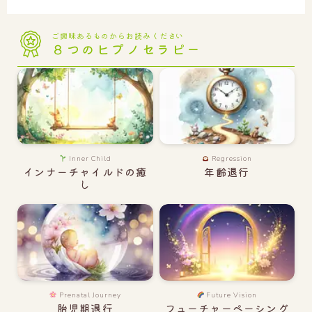
ご興味あるものからお読みください
８つの
ヒプノセラピー
Inner Child
Regression
インナーチャイルドの癒
年齢退行
し
Prenatal Journey
Future Vision
胎児期退行
フューチャーペーシング