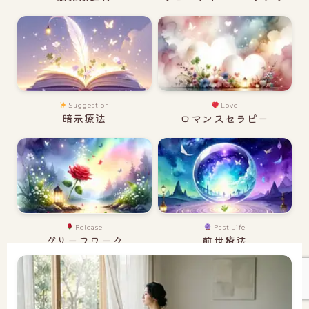
Suggestion
Love
暗示療法
ロマンスセラピー
Release
Past Life
グリーフワーク
前世療法